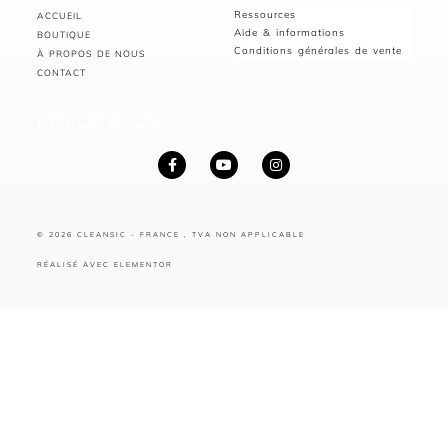
Ressources
ACCUEIL
Aide & informations
BOUTIQUE
Conditions générales de vente
À PROPOS DE NOUS
CONTACT
FOLLOW US
© 2026 CLEANSIC - FRANCE , TVA NON APPLICABLE
RÉALISÉ AVEC ELEMENTOR