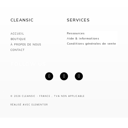
CLEANSIC
SERVICES
Ressources
ACCUEIL
Aide & informations
BOUTIQUE
Conditions générales de vente
À PROPOS DE NOUS
CONTACT
FOLLOW US
© 2026 CLEANSIC - FRANCE , TVA NON APPLICABLE
RÉALISÉ AVEC ELEMENTOR